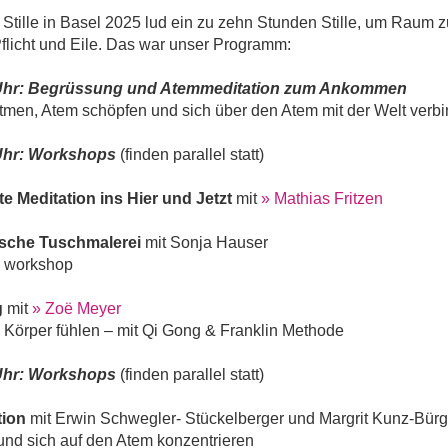
Stille in Basel 2025 lud ein zu zehn Stunden Stille, um Raum zu
flicht und Eile. Das war unser Programm:
Uhr: Begrüssung und Atemmeditation zum Ankommen
men, Atem schöpfen und sich über den Atem mit der Welt verb
Uhr: Workshops
(finden parallel statt)
e Meditation ins Hier und Jetzt
mit
» Mathias Fritzen
sche Tuschmalerei
mit Sonja Hauser
 workshop
g
mit
» Zoë Meyer
Körper fühlen – mit Qi Gong & Franklin Methode
Uhr: Workshops
(finden parallel statt)
tion
mit Erwin Schwegler- Stückelberger und Margrit Kunz-Bürg
und sich auf den Atem konzentrieren