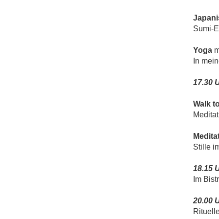
Japani
Sumi-E
Yoga
m
In mei
17.30 
Walk t
Meditat
Medita
Stille
18.15 
Im Bist
20.00 
Rituell