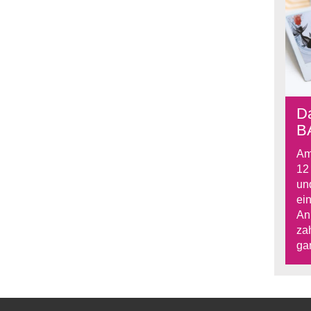
D
B
Am
12 
un
ein
An
za
gan