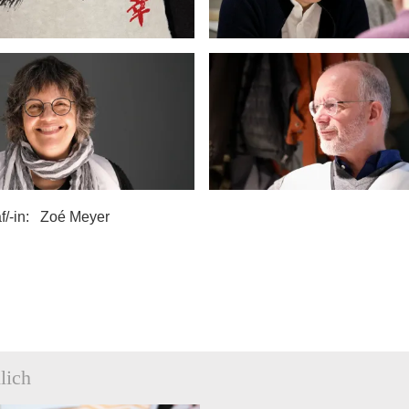
f/-in
Zoé Meyer
lich