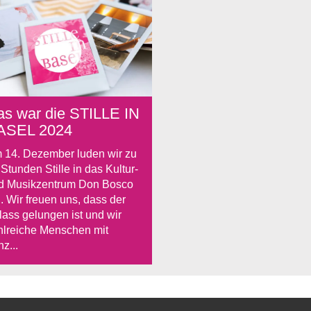
as war die STILLE IN
ASEL 2024
 14. Dezember luden wir zu
Stunden Stille in das Kultur-
d Musikzentrum Don Bosco
. Wir freuen uns, dass der
lass gelungen ist und wir
hlreiche Menschen mit
z...