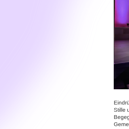
Eindrü
Stille
Begeg
Gemei