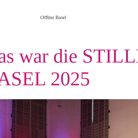
Offline Basel
as war die STILL
ASEL 2025