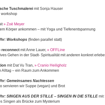
sche Tuschmalerei
mit Sonja Hauser
 workshop
it
» Zoë Meyer
nem Körper ankommen – mit Yoga und Tiefenentspannung
Uhr: Workshops
(finden parallel statt)
o reconnect
mit Anne Lauer,
» OFFLine
ives Gehen in der Stadt- Spiritualität mit anderen konkret erleb
tion
mit Dat Vu Tran,
» Cranio Heiligholz
 im Alltag – ein Raum zum Ankommen
Uhr: Gemeinsames Nachtessen
ro servieren wir Suppe (vegan) und Brot
Uhr: SINGEN AUS DER STILLE – SINGEN IN DIE STILLE
mit
es Singen als Brücke zum Mysterium